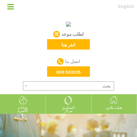
English
لطلب موعد
انقر هنا
اتصل بنا
600 503035
هيلث بلاس
السكري
عيادات
مركز
الأسرة