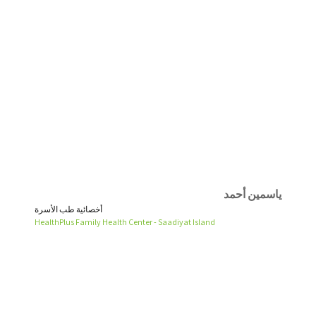
ياسمين أحمد
أخصائية طب الأسرة
HealthPlus Family Health Center - Saadiyat Island