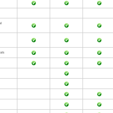
al
als