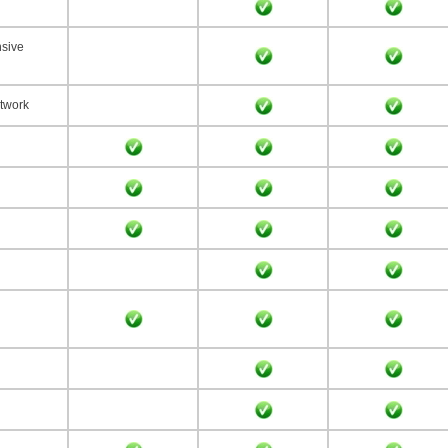
sive
twork