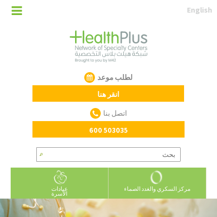
English
لطلب موعد
انقر هنا
اتصل بنا
600 503035
مركز السكري والغدد الصماء
عيادات
الأسرة