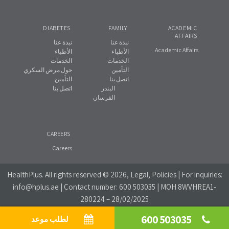
DIABETES
FAMILY
ACADEMIC
AFFAIRS
نبذة عنا
نبذة عنا
Academic Affairs
الأطباء
الأطباء
الخدمات
الخدمات
التأمين
حول مرض السكري
اتصل بنا
التأمين
البندر
اتصل بنا
الفرسان
CAREERS
Careers
HealthPlus
. All rights reserved © 2026, Legal, Policies | For inquiries:
info@hplus.ae
| Contact number:
600 503035
| MOH 8WVHREA1-
280224 – 28/02/2025
600 503035
لطلب موعد
Website Privacy Policy
|
Social Media Policy