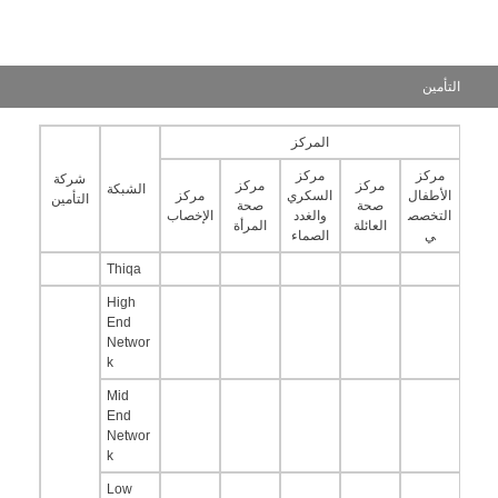
التأمين
المركز
مركز
مركز
شركة
مركز
مركز
الشبكة
الأطفال
السكري
مركز
التأمين
صحة
صحة
التخصص
والغدد
الإخصاب
العائلة
المرأة
ي
الصماء
Thiqa
High
End
Networ
k
Mid
End
Networ
k
Low