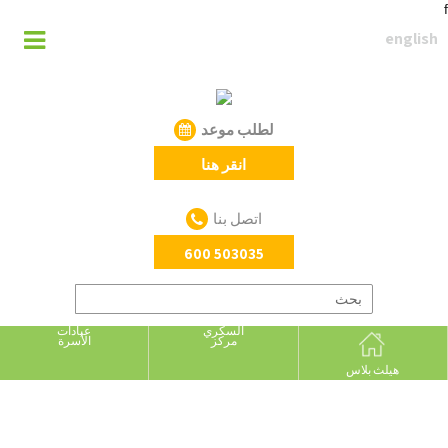
f
english
لطلب موعد
انقر هنا
اتصل بنا
600 503035
السكري
عيادات
مركز
الأسرة
هيلث بلاس