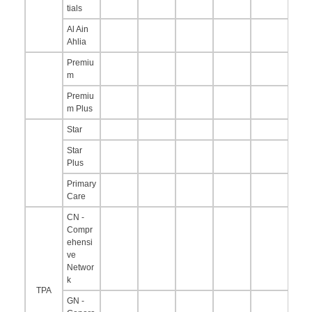
tials
Al Ain
Ahlia
Premiu
m
Premiu
m Plus
Star
Star
Plus
Primary
Care
CN -
Compr
ehensi
ve
Networ
k
TPA
GN -