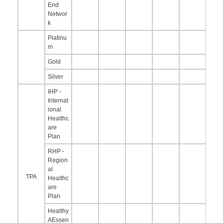
End
Networ
k
Platinu
m
Gold
Silver
IHP -
Internat
ional
Healthc
are
Plan
RHP -
Region
al
TPA
Healthc
are
Plan
Healthy
AEssen