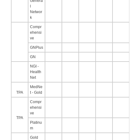
Genera
l
Networ
k
Compr
ehensi
ve
GNPlus
GN
NGI -
Health
Net
MedNe
TPA
t - Gold
Compr
ehensi
ve
TPA
Platinu
m
Gold