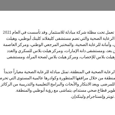
M42 هي شبكة مرافق رعاية صحية متكاملة تعمل تحت مظلة شركة مبادلة للاستثمار. وقد تأسست في العام 2021
لرعاية الصحية والتي تضم مستشفى كليفلاند كلينك أبوظبي، وهيلث
 وأمانة للرعاية الصحية، والمختبر المرجعي الوطني، ومركز العاصمة
بعد، ومستشفى دانة الإمارات، ومركز هيلث بلاس للسكري والغدد
وهيلث بلاس للإخصاب، ومركز هيلث بلاس لصحة المرأة، ومستشفى
الرعاية الصحية في المنطقة، تمثل مبادلة للرعاية الصحية معياراً جديداً
لمنطقة من خلال مرافقها المتطورة وكوادرها عالمية المستوى التي تحر
لمرضى. ويعد الابتكار والأبحاث والبرامج التعليمية والتدريبية من الركائز