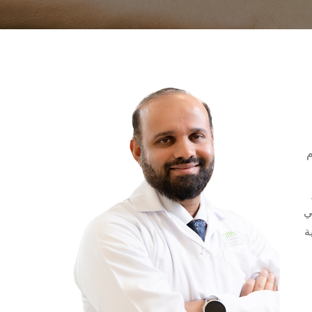
م
ي
ة