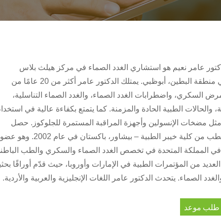
كتور عامر نعيم هو استشاري الغدد الصماء في مركز هيلث بلاس
للسكري والغدد الصماء في منطقة البطين، أبوظبي. يمتلك الدكتور عامر أكثر من 20 عامًا من
رض السكري، واضطرابات الغدد الصماء، والغدد الصماء التناسلية،
 والحالات الطبية الحادة والمزمنة. كما يتمتع بكفاءة عالية في استخدا
مثل مضخات الإنسولين وأجهزة المراقبة المستمرة للجلوكوز. حصل
الدكتور عامر على درجة الطب من كلية خيبر الطبية – بيشاور، باكستان في عام 2002. وهو عضو
ء في المملكة المتحدة في تخصص الغدد الصماء والسكري والطب الباطن
 شارك في العديد من المؤتمرات الطبية في الإمارات وأوروبا، حيث قدّم أوراقًا بحثي
د الصماء. يتحدث الدكتور عامر اللغات الإنجليزية والعربية والأردية.
طلب موعد