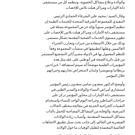
والولادة وعلاج مشاكل الخصوبة، وتنظمه كل من مستشفى
دانة الإمارات ومراكز هيلث بلاس للإخصاب.
وقال السيد / محمد علي الشرفاء الحمادي الرئيس
التنفيذي للمجموعة الشرقية المتحدة للخدمات الطبية إن
تنظيم المؤتمر سنوياً يؤكد حرص المجموعة ممثلة في
مستشفى دانة الامارات ومراكز هيلث بلاس للإخصاب على
تطوير مستوى الخدمات الصحية المقدمة بشكل مستمر،
وذلك من خلال الاستفادة من خبرات وتجارب الخبراء
العالميين ونقلها لتطبيقها في منشآت المجموعة وفقاً
للنظم المعمول بها في الدولة مشيراً إلى التشجيع المستمر
من قبل دائرة الصحة في أبوظبي على عقد مثل هذه
المؤتمرات العلمية موضحاً أنه سيتم استضافة 7 خبراء من
بريطانيا وسويسرا ولبنان لاستعراض تجاربهم وخبراتهم
خلال المؤتمر.
وأوضح الدكتور سعدون سامي سعدون رئيس المؤتمر
استشاري أمراض النساء والولادة والمدير الطبي في
مستشفى دانة الإمارات إن محاور المؤتمر تركز على
جراحات المناظير وجراحة اليوم الواحد للنساء واستخدام
التقنيات الجراحية الحديثة في معالجة مختلف الحالات
المرضية، والوقاية من المشاكل المصاحبة للحمل بالذات
مشاكل المشيمة المتقدمة، وأسباب زيادة الولادات
القيصرية في العالم، إلى جانب بحث سبل تطبيق الاتجاهات
العالمية المعتمدة لتقليل الوفيات ما حول الولادة.