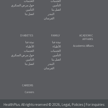
الخدمات
الخدمات
التأمين
حول مرض السكري
اتصل بنا
التأمين
البندر
اتصل بنا
الفرسان
DIABETES
FAMILY
ACADEMIC
AFFAIRS
نبذة عنا
نبذة عنا
Academic Affairs
الأطباء
الأطباء
الخدمات
الخدمات
التأمين
حول مرض السكري
اتصل بنا
التأمين
البندر
اتصل بنا
الفرسان
CAREERS
Careers
HealthPlus
. All rights reserved © 2026, Legal, Policies | For inquiries: