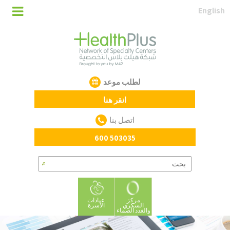
English
لطلب موعد
انقر هنا
اتصل بنا
600 503035
مركز
عيادات
السكري
الأسرة
والغدد الصماء