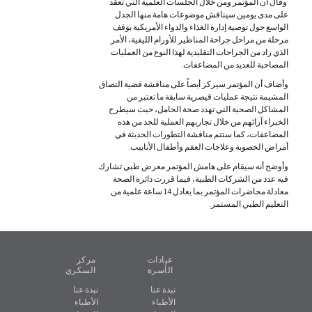
وقال ان المؤتمر ومن خلال الجلسات العلمية التي تعقد
على مدى يومين سيناقش موضوعات هامة منها الجدل
الواسع حول توصية إدارة الغذاء والدواء الأمريكية بوقف
مرحلة من مراحل جراحة المناظير للأورام الليفية، الأمر
الذي زاد من الجراحات التقليدية لهذا النوع من العمليات
المصاحبة للعديد من المضاعفات.
وأضاف أن المؤتمر سيركز أيضاً على مناقشة قضية التصاق
المشيمة نتيجة عمليات قيصرية سابقة ما تعتبر من
المشاكل الصحية التي تهدد صحة الحامل، حيث سيطرح
الخبراء آرائهم من خلال تجاربهم العملية للحد من هذه
المضاعفات، كما ستتم مناقشة التطورات الحديثة في
أمراض الخصوبة وعلاجات العقم وأطفال الأنابيب.
وأوضح أنه سيقام على هامش المؤتمر معرض طبي تشارك
فيه عدد من الشركات الطبية، فيما قررت دائرة الصحة
معادلة محاضرات المؤتمر بما يعادل 14 ساعة علمية من
التعليم الطبي المستمر.
عيادات
مركز
الأسرة
السكري
نبذة عنا
نبذة عنا
الأطباء
الأطباء