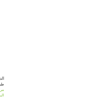
الد
طبي
مرك
الب