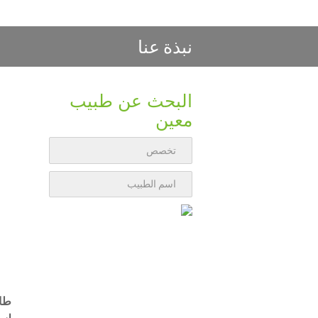
نبذة عنا
البحث عن طبيب
معين
طاه
است