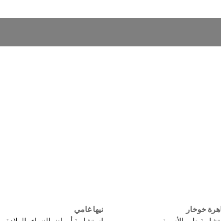
رة خوخار
نيها غامي
شارية طب الأسرة
استشارية أمراض النساء والولادة